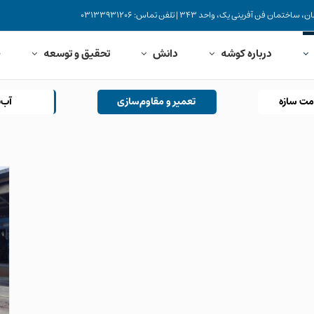
نی یک، واحد 343 | تلفن تماس: 03133931206
درباره کوشه
دانش
تحقیق و توسعه
خ
مت سازه
تعمیر و مقاوم‌سازی
آب‌