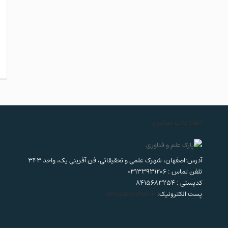
اطلاعات تماس
آدرس:اصفهان، شهرک علمی و تحقیقاتی، فن آفرینی یک، واحد 343
تلفن تماس : 03133931206
کدپستی : 8415683254
پست الکترونیک:
info@koosheh.ir