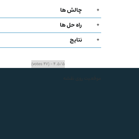
چالش ها
راه حل ها
نتایج
4.5/5 - (47 votes)
موقعیت روی نقشه