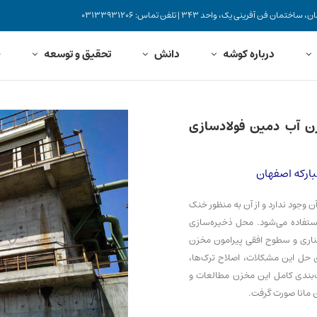
نی یک، واحد 343 | تلفن تماس: 03133931206
درباره کوشه
دانش
تحقیق و توسعه
خ
زن آب دمین فولادسازی
ارکه اصفهان
ر آن وجود ندارد و از آن به منظور خنک
ستفاده می‌­شود. محل ذخیره‌سازی
کناری و سطوح افقی پیرامون مخزن
 حل این مشکلات، اصلاح ترک‌­ها،
‌بندی کامل این مخزن مطالعات و
مانا صورت گرفت.