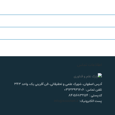
اطلاعات تماس
آدرس:اصفهان، شهرک علمی و تحقیقاتی، فن آفرینی یک، واحد 343
تلفن تماس : 03133931206
کدپستی : 8415683254
پست الکترونیک:
info@koosheh.ir